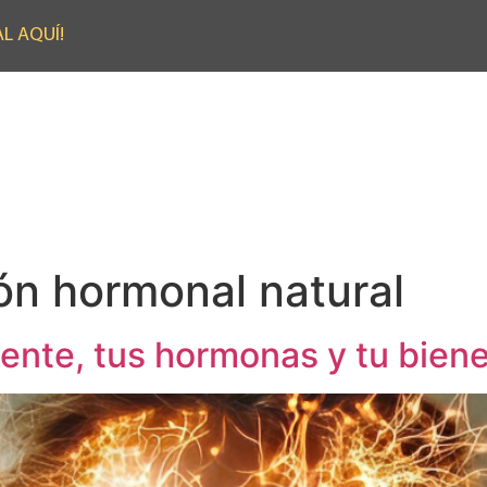
L AQUÍ!
ón hormonal natural
ente, tus hormonas y tu biene