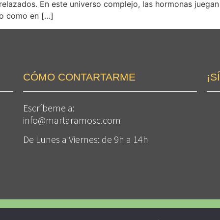
lazados. En este universo complejo, las hormonas juegan 
mo como en […]
CÓMO CONTARTARME
¡S
Escríbeme a:
info@martaramosc.com
De Lunes a Viernes: de 9h a 14h
 Vencerás